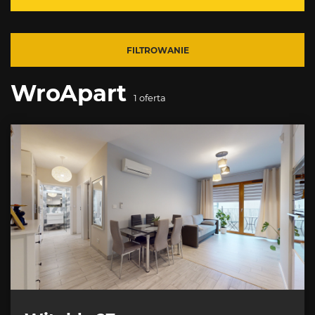
FILTROWANIE
WroApart
1
oferta