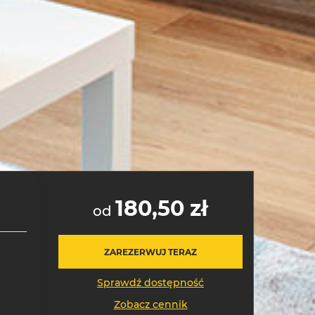
180,50 zł
od
ZAREZERWUJ TERAZ
Sprawdź dostępność
Zobacz cennik