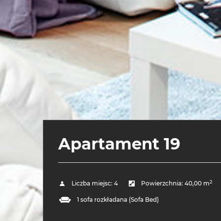
Apartament 19
2
Liczba miejsc:
4
Powierzchnia:
40,00 m
1 sofa rozkładana (Sofa Bed)