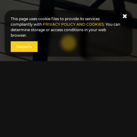
This page uses cookie files to provide its services
compliantly with
PRIVACY POLICY AND COOKIES
. You can
determine storage or access conditions in your web
browser.
Закрыть
Оренда номерів в будинку на вулиці Księcia Witolda, 43
(Кшенчя Вітольда), з терасою площею 150 кв.м. на даху з
видом на Вроцлав. Розташований у самому центрі
Вроцлава, всього в 800 метрах від вроцлавської площі
«Ринок»!
У кожній квартирі є балкон і власна ванна кімната з душем
і безкоштовними туалетно-косметичними засобами. В
апартаментах також є безкоштовний Інтернет, телевізор з
плоским екраном та набір для приготування кави і чаю.