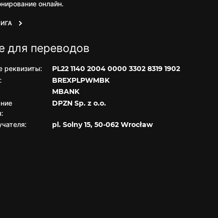
нирование онлайн.
НИГА
е для переводов
е реквизиты:
PL22 1140 2004 0000 3302 8319 1902
:
BREXPLPWMBK
MBANK
ние
DPZN Sp. z o.o.
:
чателя:
pl. Solny 15, 50-062 Wrocław