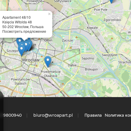
×
Apartament 48/10
Księcia Witolda 48
50-202 Wrocław, Польша
Посмотреть предложение
 519800940
biuro@wroapart.pl
Правила
Nолитика ко