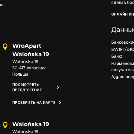
сделав бро
ша
ОНЛАЙН К
Данны
Банковски
WroApart
SWIFT/BIC
Walońska 19
Банк:
Walońska 19
Наименова
50-413 Wrocław
получателя
Польша
Адрес полу
ПОСМОТРЕТЬ
ПРЕДЛОЖЕНИЕ
ПРОВЕРИТЬ НА КАРТЕ
Walońska 19
Walońska 19