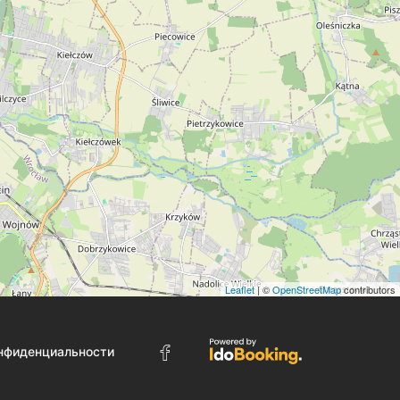
Leaflet
| ©
OpenStreetMap
contributors
нфиденциальности