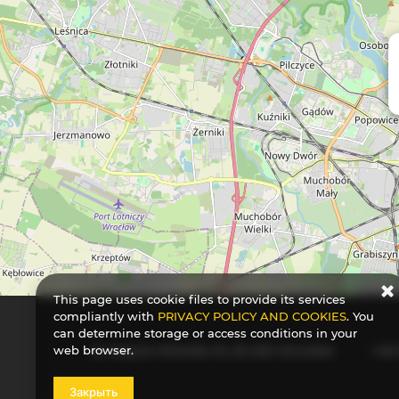
This page uses cookie files to provide its services
compliantly with
PRIVACY POLICY AND COOKIES
. You
can determine storage or access conditions in your
web browser.
ul. Księcia Witolda 43
, 50-202 Wrocław
+48
Закрыть