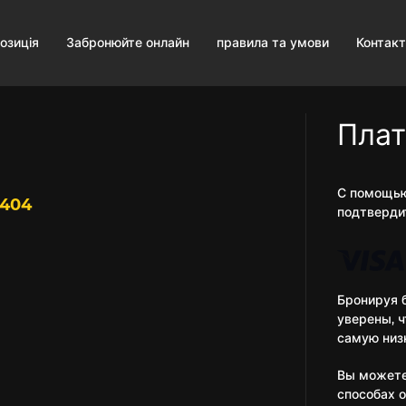
озиція
Забронюйте онлайн
правила та умови
Контак
Пла
С помощью
0404
подтверди
Бронируя 
уверены, 
самую низ
Вы можете
способах 