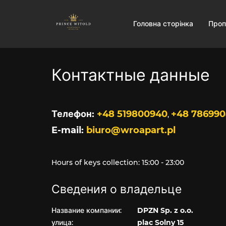
Головна сторінка
Проп
Контактные данные
Телефон
+48 519800940
+48 78699
,
E-mail
biuro@wroapart.pl
Hours of keys collection: 15:00 - 23:00
Сведения о владельце
Название компании:
DPZN Sp. z o.o.
улица:
plac Solny 15