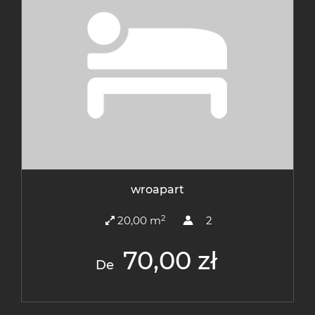
wroapart
2
20,00 m
2
70,00 zł
De